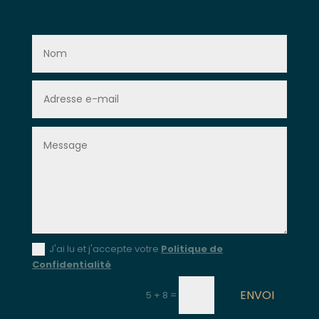
J'ai lu et j'accepte votre
Politique de
Confidentialité
ENVOI
=
5 + 8